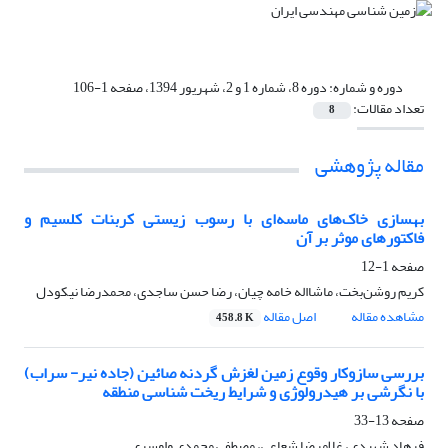
دوره و شماره:
دوره 8، شماره 1 و 2، شهریور 1394، صفحه 1-106
تعداد مقالات:
8
مقاله پژوهشی
بهسازی خاک‌های ماسه‌ای با رسوب زیستی کربنات کلسیم و
فاکتورهای موثر بر آن
صفحه
1-12
کریم روشن‌بخت، ماشااله خامه چیان، رضا حسن ساجدی، محمدرضا نیکودل
مشاهده مقاله
اصل مقاله
458.8 K
بررسی سازوکار وقوع زمین لغزش گردنه صائین (جاده نیر- سراب)
با نگرشی بر هیدرولوژی و شرایط ریخت شناسی منطقه
صفحه
13-33
فرهاد شهیدی، غلامرضا شعاعی، مصطفی محمدی واوسری