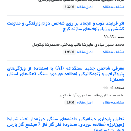
مشاهده مقاله
اصل مقاله
2.32 M
اثر فرایند ذوب و انجماد بر روی شاخص دوام وارفتگی و مقاومت
کششی برزیلی توف‌های سازند کرج
صفحه
35-50
محمد حسین قبادی، علیرضا طالب بیدختی، محمدرضا نیکودل
مشاهده مقاله
اصل مقاله
1.93 M
معرفی شاخص جدید سنگدانه (AI) با استفاده از ویژگی‌های
پتروگرافی و ژئومکانیکی (مطالعه موردی: سنگ آهک‌های استان
همدان)
صفحه
51-66
غلامرضا خانلری، فاطمه ناصری، آوا عثمان­پور
مشاهده مقاله
اصل مقاله
1.6 M
تحلیل پایداری دینامیکی دامنه‌های سنگی درزه‌دار تحت شرایط
زمین‌لرزه (مطالعه موردی: محدوده فلر گاز فاز 7 مجتمع گاز پارس
جنوبی- عسلویه)