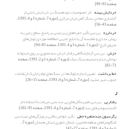
صفحه 93-99]
خردایش بهینه
اثر خصوصیات توده‎سنگ بر خردایش ناشی از
آتشباری معادن سنگ آهن ایران مرکزی
[دوره 7، شماره 3 و 4، 1393،
صفحه 43-56]
خردلرزه
بررسی تأثیر حفره‌های زیرزمینی بر پاسخ سطح زمین به
روش عددی و مقایسه آن با نتایج تجربی (مطالعه موردی تونل‌های
متروی کرج)
[دوره 7، شماره 3 و 4، 1393، صفحه 85-94]
خزش
بررسی آزمایشگاهی رفتار خزش سه محوری بر روی استوانه
توخالی جداره ضخیم سنگ نمک
[دوره 7، شماره 1 و 2، 1393، صفحه
71-82]
خط برداشت
تعیین اندازه بلوک‌ها در سنگ‌های اولترابازیک ارتفاعات
جنوب شهر مشهد
[دوره 7، شماره 3 و 4، 1393، صفحه 15-26]
ر
رفتار پی
بررسی تغییرمکان‌های پی سد بتنی جیرفت با استفاده از
اکستنسومتر‌های سد
[دوره 7، شماره 3 و 4، 1393، صفحه 95-102]
رگرسیون چند‌متغیره ‌خطی
تأثیر خواص بافتی بر ویژگی‌های مهندسی
کنگلومراهای منطقه فامنین، شمال خاوری استان همدان
[دوره 7،
شماره 3 و 4، 1393، صفحه 27-42]