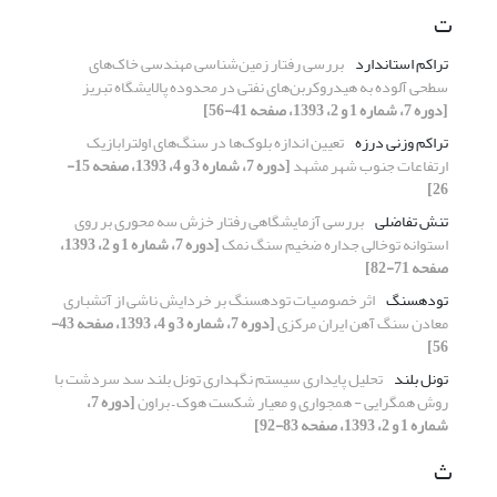
ت
تراکم استاندارد
بررسی رفتار زمین‌شناسی مهندسی خاک‌های
سطحی آلوده به هیدروکربن‌های نفتی در محدوده پالایشگاه تبریز
[دوره 7، شماره 1 و 2، 1393، صفحه 41-56]
تراکم وزنی درزه
تعیین اندازه بلوک‌ها در سنگ‌های اولترابازیک
ارتفاعات جنوب شهر مشهد
[دوره 7، شماره 3 و 4، 1393، صفحه 15-
26]
تنش تفاضلی
بررسی آزمایشگاهی رفتار خزش سه محوری بر روی
استوانه توخالی جداره ضخیم سنگ نمک
[دوره 7، شماره 1 و 2، 1393،
صفحه 71-82]
توده‎سنگ
اثر خصوصیات توده‎سنگ بر خردایش ناشی از آتشباری
معادن سنگ آهن ایران مرکزی
[دوره 7، شماره 3 و 4، 1393، صفحه 43-
56]
تونل بلند
تحلیل پایداری سیستم نگهداری تونل بلند سد سردشت با
روش‌ همگرایی - همجواری و معیار شکست هوک – براون
[دوره 7،
شماره 1 و 2، 1393، صفحه 83-92]
ث