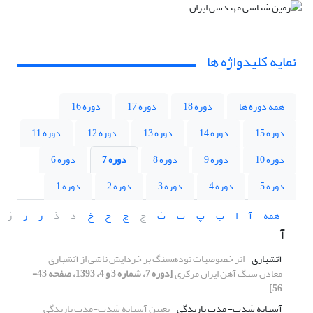
نمایه کلیدواژه ها
همه دوره ها
دوره 18
دوره 17
دوره 16
دوره 15
دوره 14
دوره 13
دوره 12
دوره 11
دوره 10
دوره 9
دوره 8
دوره 7
دوره 6
دوره 5
دوره 4
دوره 3
دوره 2
دوره 1
همه
آ
ا
ب
پ
ت
ث
ج
چ
ح
خ
د
ذ
ر
ز
ژ
آ
آتشباری
اثر خصوصیات توده‎سنگ بر خردایش ناشی از آتشباری
معادن سنگ آهن ایران مرکزی
[دوره 7، شماره 3 و 4، 1393، صفحه 43-
56]
آستانه شدت- مدت بارندگی
تعیین آستانه شدت-مدت بارندگی