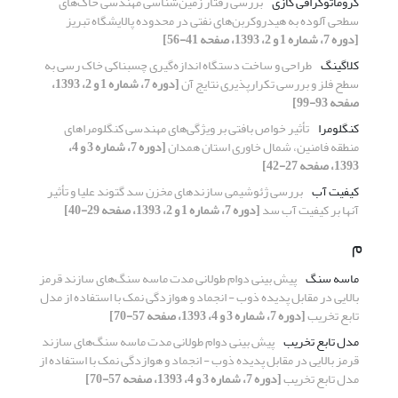
کروماتوگرافی گازی
بررسی رفتار زمین‌شناسی مهندسی خاک‌های
سطحی آلوده به هیدروکربن‌های نفتی در محدوده پالایشگاه تبریز
[دوره 7، شماره 1 و 2، 1393، صفحه 41-56]
کلاگینگ
طراحی و ساخت دستگاه اندازه‌گیری چسبناکی خاک رسی به
سطح فلز و بررسی تکرارپذیری نتایج آن
[دوره 7، شماره 1 و 2، 1393،
صفحه 93-99]
کنگلومرا
تأثیر خواص بافتی بر ویژگی‌های مهندسی کنگلومراهای
منطقه فامنین، شمال خاوری استان همدان
[دوره 7، شماره 3 و 4،
1393، صفحه 27-42]
کیفیت آب
بررسی ژئوشیمی سازندهای مخزن سد گتوند علیا و تأثیر
آنها بر کیفیت آب سد
[دوره 7، شماره 1 و 2، 1393، صفحه 29-40]
م
ماسه سنگ
پیش بینی دوام طولانی مدت ماسه سنگ‌های سازند قرمز
بالایی در مقابل پدیده ذوب - انجماد و هوازدگی نمک با استفاده از مدل
تابع تخریب
[دوره 7، شماره 3 و 4، 1393، صفحه 57-70]
مدل تابع تخریب
پیش بینی دوام طولانی مدت ماسه سنگ‌های سازند
قرمز بالایی در مقابل پدیده ذوب - انجماد و هوازدگی نمک با استفاده از
مدل تابع تخریب
[دوره 7، شماره 3 و 4، 1393، صفحه 57-70]