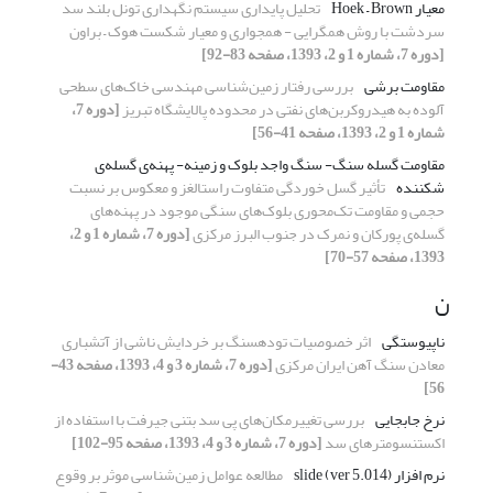
معیار Hoek – Brown
تحلیل پایداری سیستم نگهداری تونل بلند سد
سردشت با روش‌ همگرایی - همجواری و معیار شکست هوک – براون
[دوره 7، شماره 1 و 2، 1393، صفحه 83-92]
مقاومت برشی
بررسی رفتار زمین‌شناسی مهندسی خاک‌های سطحی
آلوده به هیدروکربن‌های نفتی در محدوده پالایشگاه تبریز
[دوره 7،
شماره 1 و 2، 1393، صفحه 41-56]
مقاومت گسله سنگ- سنگ واجد بلوک و زمینه- پهنه‌ی گسله‌ی
شکننده
تأثیر گسل خوردگی متفاوت راستالغز و معکوس بر نسبت
حجمی و مقاومت تک‌محوری بلوک‌های سنگی موجود در پهنه‌ها‌ی
گسله‌ی پورکان و نمرک در جنوب البرز مرکزی
[دوره 7، شماره 1 و 2،
1393، صفحه 57-70]
ن
ناپیوستگی
اثر خصوصیات توده‎سنگ بر خردایش ناشی از آتشباری
معادن سنگ آهن ایران مرکزی
[دوره 7، شماره 3 و 4، 1393، صفحه 43-
56]
نرخ جابجایی
بررسی تغییرمکان‌های پی سد بتنی جیرفت با استفاده از
اکستنسومتر‌های سد
[دوره 7، شماره 3 و 4، 1393، صفحه 95-102]
نرم افزار (ver 5.014) slide
مطالعه عوامل زمین‌شناسی موثر بر وقوع