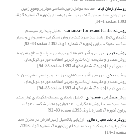
روستای زمان آباد
مطالعه عوامل زمین‌شناسی موثر بر وقوع زمین
لغزش‌های منطقه زمان آباد، جنوب شرق همدان
[دوره 7، شماره 3 و 4،
1393، صفحه 1-14]
روش Carranza-Torres and Fairhurst
تحلیل پایداری سیستم
نگهداری تونل بلند سد سردشت با روش‌ همگرایی - همجواری و معیار
شکست هوک – براون
[دوره 7، شماره 1 و 2، 1393، صفحه 83-92]
روش تجربی
بررسی تأثیر حفره‌های زیرزمینی بر پاسخ سطح زمین به
روش عددی و مقایسه آن با نتایج تجربی (مطالعه موردی تونل‌های
متروی کرج)
[دوره 7، شماره 3 و 4، 1393، صفحه 85-94]
روش عددی
بررسی تأثیر حفره‌های زیرزمینی بر پاسخ سطح زمین به
روش عددی و مقایسه آن با نتایج تجربی (مطالعه موردی تونل‌های
متروی کرج)
[دوره 7، شماره 3 و 4، 1393، صفحه 85-94]
روش همگرایی – همجواری
تحلیل پایداری سیستم نگهداری تونل بلند
سد سردشت با روش‌ همگرایی - همجواری و معیار شکست هوک –
براون
[دوره 7، شماره 1 و 2، 1393، صفحه 83-92]
رویکرد چند معیاره فازی
ارزیابی پتانسیل زمین‌لغزش در مخزن سد
خاکی پلرود با رویکرد چند معیاره فازی
[دوره 7، شماره 1 و 2، 1393،
صفحه 1-14]