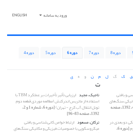
ورود به سامانه
ENGLISH
دوره 8
دوره 7
دوره 6
دوره 5
دوره 4
ق
ک
گ
ل
م
ن
و
ه
ی
ت
ی و بافتی
تاجیک، مجید
ارزیابی تأثیر تأخیرات بر عملکرد TBM با
نیکی سنگ‌های
استفاده از ماتریس اندرکنش (مطالعه موردی قطعه دوم
[دوره 6، شماره 3 و 4، 1392، صفحه
تونل انتقال آب کرج - تهران)
[دوره 6، شماره 1 و 2،
1392، صفحه 83-96]
یکی دو بعدی در
ترکان، مسعود
ارتباط خواص کانی‌شناسی و بافتی
م
[دوره 6،
میکروسکوپی با خصوصیات فیزیکی و مکانیکی سنگ‌های