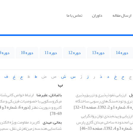
ارسال مقاله
داوران
تماس با ما
دوره 14
دوره 13
دوره 12
دوره 11
دوره 10
دوره 9
چ
ح
خ
د
ذ
ر
ز
ژ
س
ش
ص
ض
ط
ظ
ع
غ
ف
ب
ول
ارزیابی نفوذپذیری و تزریق‌پذیری
باغبانان، علیرضا
ارتباط خواص کانی‌شناس
رنری و توده‌سنگ‌های رسوبی ساختگاه
میکروسکوپی با خصوصیات فیزیکی و مکا
1، صفحه 13-32]
گابرو و دیوریت نطنز
69-78]
ارزیابی و پهنه‌بندی توان روانگرایی
ی (محدوده ساحلی میدان گازی پارس
بمانی، مهدی
کاربرد مقاومت ویژه الکتر
شناسایی هندسه زمین‌لغزش نقل، سمیر