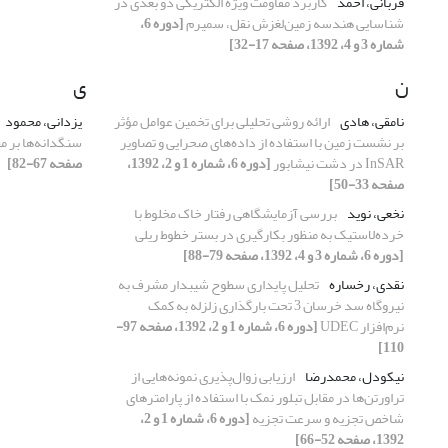
قربانی، احمد
کاربرد مقاومت ویژه الکتریکی دو بعدی در
شناسایی هندسه زمین‌لغزش نقل، سمیرم
[دوره 6،
شماره 3 و 4، 1392، صفحه 17-32]
ن
ی
نامقی، هادی
ارائه روشی تحلیلی برای تخمین عوامل مؤثر
یزدانی، محمود
بر نشست زمین با استفاده از داده‌های صحرایی و تصاویر
سنگدانه‌ها بر م
InSAR در دشت نیشابور
[دوره 6، شماره 1 و 2، 1392،
صفحه 67-82]
صفحه 33-50]
نخعی، نوید
بررسی آزمایشگاهی رفتار خاک مخلوط با
خرده‌لاستیک به منظور بکارگیری در بستر خطوط ریلی
[دوره 6، شماره 3 و 4، 1392، صفحه 79-88]
نقدی، رخساره
تحلیل پایداری سطوح شیبدار مشرف به
نیروگاه سد خرسان 3 تحت بارگذاری زلزله به کمک
نرم‌افزار UDEC
[دوره 6، شماره 1 و 2، 1392، صفحه 97-
110]
نیکودل، محمدرضا
ارزیابی زوال‌پذیری نمونه‌هایی از
تراورتن‌ها در مقابل تبلور نمک با استفاده از پارامترهای
شاخص تجزیه و سرعت تجزیه
[دوره 6، شماره 1 و 2،
1392، صفحه 52-66]