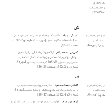
تک‌محوری
 از خصوصیات
ش
بر زمین‌لغزش و
شریفی، جواد
تأثیر خصوصیات زمین‌شناسی مهندسی
یند تحلیل
سنگدانه‌ها بر مقاومت بتن
[دوره 6، شماره 1 و 2، 1392،
شوری)
[دوره 6،
صفحه 67-82]
شریفی، محمدباقر
ارائه روشی تحلیلی برای تخمین
عوامل مؤثر بر نشست زمین با استفاده از داده‌های
صحرایی و تصاویر InSAR در دشت نیشابور
[دوره 6،
شماره 1 و 2، 1392، صفحه 33-50]
ف
بر زمین‌لغزش و
فاطمی عقدا، محمود
مدل‌سازی فرونشست میدان
یند تحلیل
پارس‌جنوبی با روش‌های تحلیلی و نیمه تحلیلی
[دوره 6،
شوری)
[دوره 6،
شماره 3 و 4، 1392، صفحه 47-58]
فرهادی، طاهر
اولویت‌بندی عوامل مؤثر بر زمین‌لغزش و