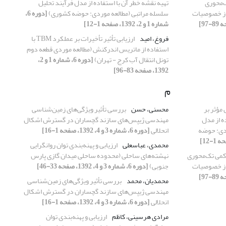
‌محوری
تهیه نقشه خطر آن با استفاده از مدل فرآیند تحلیل
 از خصوصیات
سلسله مراتبی (مطالعه موردی: حوضه کشوری)
[دوره 6،
شماره 1 و 2، 1392، صفحه 1-12]
فروغ، امید
ارزیابی تأثیر تأخیرات بر عملکرد TBM با
استفاده از ماتریس اندرکنش (مطالعه موردی قطعه دوم
تونل انتقال آب کرج - تهران)
[دوره 6، شماره 1 و 2،
1392، صفحه 83-96]
م
 مؤثر بر
محسنی، حسن
بررسی تأثیر ویژگی‌های زمین‌‌‌شناسی
ه از مدل
مهندسی ژیپس‌های سازند گچساران در گسترش اشکال
ردی: حوضه
انحلالی
[دوره 6، شماره 3 و 4، 1392، صفحه 1-16]
محمدی، عباسعلی
ارزیابی و پهنه‌بندی توان روانگرایی
کمی تک‌محوری
نهشته‌های ساحلی (محدوده ساحلی میدان گازی پارس
 از خصوصیات
جنوبی)
[دوره 6، شماره 3 و 4، 1392، صفحه 33-46]
محمدیان، محمد
بررسی تأثیر ویژگی‌های زمین‌‌‌شناسی
مهندسی ژیپس‌های سازند گچساران در گسترش اشکال
انحلالی
[دوره 6، شماره 3 و 4، 1392، صفحه 1-16]
مرادی هرسینی، کاظم
ارزیابی و پهنه‌بندی توان