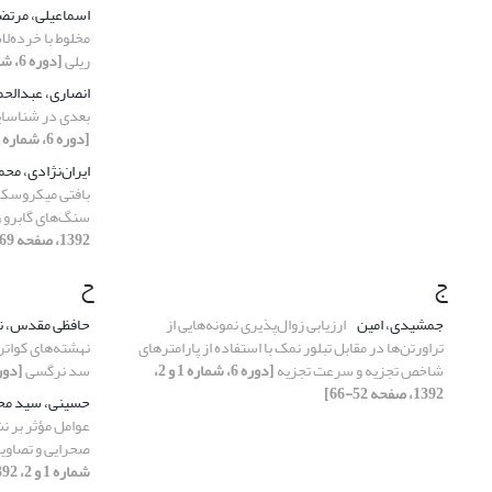
اسماعیلی، مرت
مخلوط با خرده‌ل
ریلی
[دوره 6، شماره 3 و 4، 1392، صفحه 79-88]
انصاری، عبدالح
بعدی در شناسای
[دوره 6، شماره 3 و 4، 1392، صفحه 17-32]
ایران‌نژادی، مح
بافتی میکروسکو
سنگ‌های گابرو و
1392، صفحه 69-78]
ج
ح
جمشیدی، امین
ارزیابی زوال‌پذیری نمونه‌هایی از
حافظی مقدس، ن
تراورتن‌ها در مقابل تبلور نمک با استفاده از پارامترهای
نهشته‌های کوات
شاخص تجزیه و سرعت تجزیه
[دوره 6، شماره 1 و 2،
سد نرگسی
[دوره 6، شماره 1 و 2، 392
1392، صفحه 52-66]
حسینی، سید مح
عوامل مؤثر بر ن
صحرایی و تصاویر InSAR در دشت نیشا
شماره 1 و 2، 1392، صفحه 33-50]