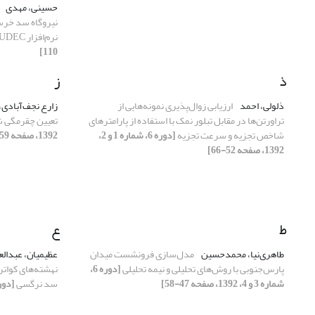
حسینی، مهدی
نرم‌افزار UDEC
110]
ذ
ز
ذلولی، احمد
ارزیابی زوال‌پذیری نمونه‌هایی از
زارع نجف‌آبادی
تراورتن‌ها در مقابل تبلور نمک با استفاده از پارامترهای
تعیین چقرمگی
شاخص تجزیه و سرعت تجزیه
[دوره 6، شماره 1 و 2،
1392، صفحه 59-68]
1392، صفحه 52-66]
ط
ع
طاهری‌نیا، محمدحسین
مدل‌سازی فرونشست میدان
عظیمیان، عبدال
پارس‌جنوبی با روش‌های تحلیلی و نیمه تحلیلی
[دوره 6،
نهشته‌های کوات
شماره 3 و 4، 1392، صفحه 47-58]
سد نرگسی
[دوره 6، شماره 1 و 2، 392