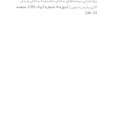
روانگرایی نهشته‌های ساحلی (محدوده ساحلی میدان
گازی پارس جنوبی)
[دوره 6، شماره 3 و 4، 1392، صفحه
33-46]