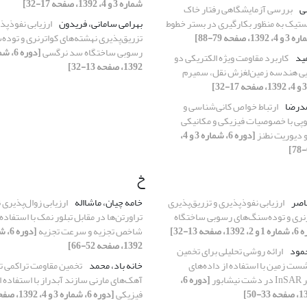
شماره 3 و 4، 1392، صفحه 17-32]
ضی
بررسی آزمایشگاهی رفتار خاک
استیک به منظور بکارگیری در بستر خطوط
بهرامی سامانی، فریدون
ارزیابی نفوذپذ
تزریق‌پذیری نهشته‌های کواترنری و توده
رسوبی ساختگاه سد نرگسی
مید
کاربرد مقاومت ویژه الکتریکی دو
1392، صفحه 13-32]
ی هندسه زمین‌لغزش نقل، سمیرم
مدرضا
ارتباط خواص کانی‌شناسی و
پی با خصوصیات فیزیکی و مکانیکی
 دیوریت نطنز
[دوره 6، شماره 3 و 4،
خ
اصر
ارزیابی نفوذپذیری و تزریق‌پذیری
خامه چیان، ماشااله
ارزیابی زوال‌پذیری ن
رنری و توده‌سنگ‌های رسوبی ساختگاه
تراورتن‌ها در مقابل تبلور نمک با استفاده 
1، صفحه 13-32]
شاخص تجزیه و سرعت تجزیه
1392، صفحه 52-66]
مود
ارائه روشی تحلیلی برای تخمین
شست زمین با استفاده از داده‌های
خانه باد، محمد
تخمین مقاومت تراکمی 
بور
[دوره 6،
آهک‌های مارنی سازند آبدراز با استفاده
فیزیکی
[دوره 6، شماره 3 و 4، 1392، صفحه 89-97]