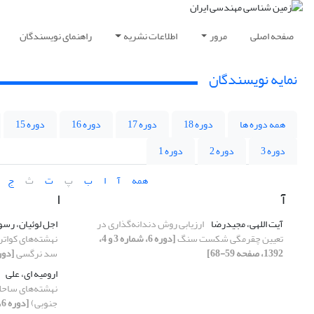
صفحه اصلی
مرور
اطلاعات نشریه
راهنمای نویسندگان
نمایه نویسندگان
همه دوره ها
دوره 18
دوره 17
دوره 16
دوره 15
دوره 3
دوره 2
دوره 1
همه
آ
ا
ب
پ
ت
ث
ج
آ
ا
آیت اللهی، مجیدرضا
ارزیابی روش دندانه‌گذاری در
اجل لوئیان، رس
تعیین چقرمگی شکست سنگ
[دوره 6، شماره 3 و 4،
نهشته‌های کوات
1392، صفحه 59-68]
سد نرگسی
[دوره 6، شماره 1 و 2، 392
ارومیه ای، علی
نهشته‌های ساحل
جنوبی)
[دوره 6، شماره 3 و 4، 1392، صفحه 33-46]