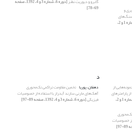
گابرو و دیوریت نطنز
[دوره 6، شماره 3 و 4، 1392، صفحه
69-78]
یری و
‌سنگ‌های
[دوره 6، شماره 1 و 2،
د
مونه‌هایی از
دهقان، پوریا
تخمین مقاومت تراکمی تک‌محوری
از پارامترهای
آهک‌های مارنی سازند آبدراز با استفاده از خصوصیات
[دوره 6، شماره 1 و 2،
فیزیکی
[دوره 6، شماره 3 و 4، 1392، صفحه 89-97]
تک‌محوری
 از خصوصیات