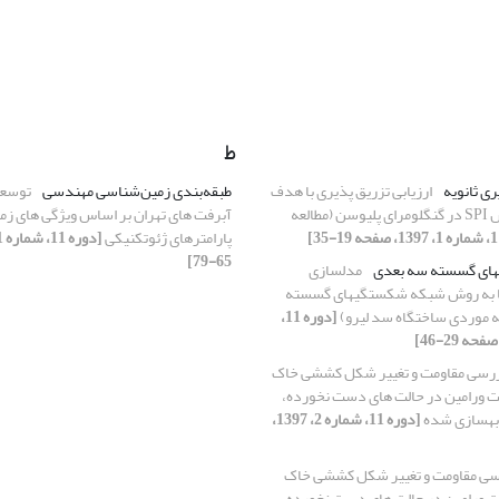
ط
 ثانویه
ارزیابی تزریق پذیری با هدف
طبقه‌بندی زمین‌شناسی مهندسی
توسعه
آب بندی به روش SPI در گنگلومرای پلیوسن (مطالعه
آبرفت های تهران بر اساس ویژگی های زم
پارامترهای ژئوتکنیکی
65-79]
ای گسسته سه بعدی
مدلسازی
 به روش شبکه شکستگیهای گسسته
ه موردی ساختگاه سد لیرو)
[دوره 11،
رسی مقاومت و تغییر شکل کششی خاک
 ورامین در حالت های دست نخورده،
 بهسازی شده
[دوره 11، شماره 2، 1397،
سی مقاومت و تغییر شکل کششی خاک
 ورامین در حالت های دست نخورده،