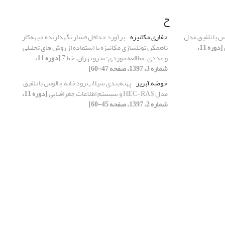
ح
س با تلفیق مدل
حفاری مکانیزه
برآورد حداقل فشار نگهدارنده جبهه‌کار
[دوره 11،
ناهمگن تونلسازی مکانیزه با استفاده از روش های تحلیلی
و عددی، مطالعه موردی: مترو تهران، خط 7
[دوره 11،
شماره 3، 1397، صفحه 47-60]
حوضه آبریز
پهنه‌بندی سیلاب رودخانه چالوس با تلفیق
مدل HEC-RAS و سیستم اطلاعات جغرافیایی
[دوره 11،
شماره 2، 1397، صفحه 45-60]