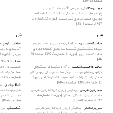
صفحه 25-39]
خواص مکانیکی
بررسی تأثیر پساب شهری بر
پارامترهای شیمیایی، فیزیکی و مکانیکی خاک (مطالعه
موردی: منطقه مرکزی شهر مشهد)
[دوره 11، شماره 3،
1397، صفحه 1-33]
س
ش
ساختگاه سد لیرو
مدلسازی هندسی درزه ها به روش
شاخص نفوذپذیری
شبکه شکستگیهای گسسته سه بعدی (مطالعه موردی
ساختگاه سد لیرو)
[دوره 11، شماره 3، 1397، صفحه 29-
موردی)
[دوره 11، شماره 1، 1397، صفحه 19-35]
46]
شبکه شکستگیه
سختی واجهشی اشمیت
برآورد شکنندگی سنگ‌های
هندسی درزه ها
گرانیتی مناطق تواندشت و گوشه (شهرستان بروجرد) از
سه بعدی (مطالع
سختی واجهشی اشمیت و خصوصیات پتروگرافی
[دوره
شماره 3، 1397، صفحه 29-46]
11، شماره 4، 1397، صفحه 55-68]
شکل پذیری
بر
سد زمین لغزشی
پیدایش و زوال دریاچه زمین لغزشی
های رمبنده دشت
جایدر در جنوب استان لرستان
[دوره 11، شماره 4،
بازسازی شده و
1397، صفحه 89-107]
صفحه 61-80]
سرریز انحلالی
پیدایش و زوال دریاچه زمین لغزشی
شکنندگی
برر
جایدر در جنوب استان لرستان
[دوره 11، شماره 4،
های رمبنده دشت