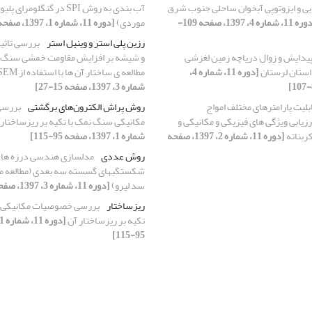
ی و ایزوتوپی آبخوان ساحلی جنوب شرق
آب بندی به روش SPI در گنگلومر
[دوره 11، شماره 4، 1397، صفحه 109-
موردی)
[دوره 11، شماره 1، 1397، صفحه 19-35]
رزین پلی استر و وینیل استر
بررسی تاثیر
یدایش و زوال دریاچه زمین لغزشی
و شیشه بر افزایش مقاومت خمشی سنگ 
استان لرستان
[دوره 11، شماره 4،
مطالعه ی ساختار آن ها با استفاده از SEM
شماره 3، 1397، صفحه 15-27]
لیت پارامترهای مختلف امواج
روش پراش الکترون‌های برگشتی
بررسی
رزیابی ویژگی های فیزیکی و مکانیکی و
مکانیکی سنگ نمک با تکیه بر ریزساختار
ربناته
[دوره 11، شماره 2، 1397، صفحه
شماره 1، 1397، صفحه 95-115]
روش عددی
مدلسازی هندسی درزه ها 
شکستگیهای گسسته سه بعدی (مطالعه م
سد لیرو)
[دوره 11، شماره 3، 1397، صفحه 29-46]
ریزساختار
بررسی خصوصیات مکانیکی 
تکیه بر ریزساختار آن
95-115]