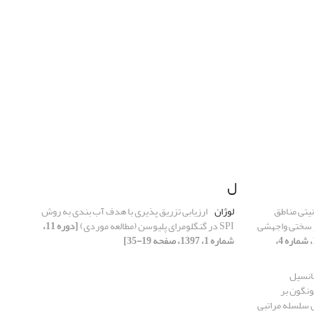
ل
یتی مناطق
لوژان
ارزیابی تزریق پذیری با هدف آب بندی به روش
 سختی واجهشی
SPI در گنگلومرای پلیوسن (مطالعه موردی)
[دوره 11،
[دوره 11، شماره 4،
شماره 1، 1397، صفحه 19-35]
تانسیل
نگون بر
ی سنگ (SMR) و تحلیل سلسله مراتبی