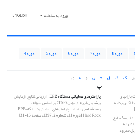
ورود به سامانه
ENGLISH
دوره 8
دوره 7
دوره 6
دوره 5
دوره 4
ق
ک
گ
ل
م
ن
و
ه
ی
پ
 بارانهای
پارامترهای عملیاتی دستگاه EPB
ارزیابی نتایج آزمایش
خاک ریزدانه
پیش‎بینی‎ لرزه‎ای تونل (TSP) بر اساس شواهد
زمین‎شناسی و تحلیل پارامترهای عملیاتی دستگاهِ EPB
Hard Rock
[دوره 11، شماره 2، 1397، صفحه 15-31]
مقایسة نتایج
ای مقاومت‎سنجی با شرایط