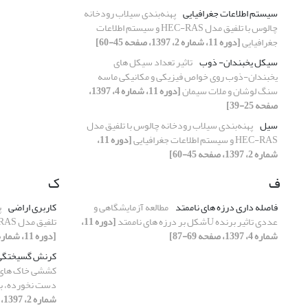
سیستم اطلاعات جغرافیایی
پهنه‌بندی سیلاب رودخانه
چالوس با تلفیق مدل HEC-RAS و سیستم اطلاعات
جغرافیایی
[دوره 11، شماره 2، 1397، صفحه 45-60]
سیکل یخبندان- ذوب
تاثیر تعداد سیکل های
یخبندان-ذوب روی خواص فیزیکی و مکانیکی ماسه
سنگ لوشان و ملات سیمان
[دوره 11، شماره 4، 1397،
صفحه 25-39]
سیل
پهنه‌بندی سیلاب رودخانه چالوس با تلفیق مدل
HEC-RAS و سیستم اطلاعات جغرافیایی
[دوره 11،
شماره 2، 1397، صفحه 45-60]
ف
ک
فاصله داری درزه های ناممتد
مطالعه آزمایشگاهی و
کاربری اراضی
پ
عددی تاثیر برنده Uشکل بر درزه های ناممتد
[دوره 11،
تلفیق مدل HEC-RAS و سیستم اطلاعات جغرافیایی
شماره 4، 1397، صفحه 69-87]
[دوره 11، شماره 2، 1397، صفحه 45-60]
کرنش گسیختگ
کششی خاک های ر
دست نخورده، ب
شماره 2، 1397، صفحه 61-80]