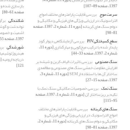
1397، صفحه 89-107]
بازسازی شده و
صفحه 61-80]
سرعت موج
بررسی قابلیت پارامترهای مختلف امواج
التراسونیک در ارزیابی ویژگی های فیزیکی و مکانیکی و
شکنندگی
برآو
دوام سنگ های کربناته
[دوره 11، شماره 2، 1397، صفحه
تواندشت و گوشه
81-98]
اشمیت و خصوصی
1397، صفحه 55-68]
سطح گسیختگیPIV
بررسی آزمایشگاهی دیوار گود
پایدار شده با ترکیب میخ‌کوبی و مهارگذاری
[دوره 11،
شورشدگی
برر
شماره 2، 1397، صفحه 33-44]
هیدروژئوشیمیای
دریاچه ارومیه
سنگ مصنوعی
بررسی تاثیرات الیاف کربن و شیشه بر
121]
افزایش مقاومت خمشی سنگ های مصنوعی و مطالعه ی
ساختار آن ها با استفاده از SEM
[دوره 11، شماره 3،
1397، صفحه 15-27]
سنگ نمک
بررسی خصوصیات مکانیکی سنگ نمک با
تکیه بر ریزساختار آن
[دوره 11، شماره 1، 1397، صفحه
95-115]
سنگ های کربناته
بررسی قابلیت پارامترهای مختلف
امواج التراسونیک در ارزیابی ویژگی های فیزیکی و
مکانیکی و دوام سنگ های کربناته
[دوره 11، شماره 2،
1397، صفحه 81-98]