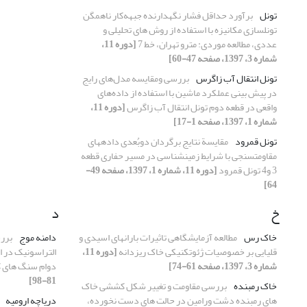
تونل
برآورد حداقل فشار نگهدارنده جبهه‌کار ناهمگن
تونلسازی مکانیزه با استفاده از روش های تحلیلی و
عددی، مطالعه موردی: مترو تهران، خط 7
[دوره 11،
شماره 3، 1397، صفحه 47-60]
تونل انتقال آب زاگرس
بررسی ومقایسه مدل‌های رایج
در پیش بینی عملکرد ماشین با استفاده از داده‌های
واقعی در قطعه دوم تونل انتقال آب زاگرس
[دوره 11،
شماره 1، 1397، صفحه 1-17]
تونل قمرود
مقایسة نتایج برگردان دوبُعدی داده‎های
مقاومت‎سنجی با شرایط زمین‏شناسی در مسیر حفاری قطعه
3 و4 تونل قمرود
[دوره 11، شماره 1، 1397، صفحه 49-
64]
خ
د
خاک رس
مطالعه آزمایشگاهی تاثیرات بارانهای اسیدی و
دامنه موج
بررس
قلیایی بر خصوصیات ژئوتکنیکی خاک ریزدانه
[دوره 11،
التراسونیک در ا
شماره 3، 1397، صفحه 61-74]
دوام سنگ های ک
81-98]
خاک رمبنده
بررسی مقاومت و تغییر شکل کششی خاک
های رمبنده دشت ورامین در حالت های دست نخورده،
دریاچه ارومیه