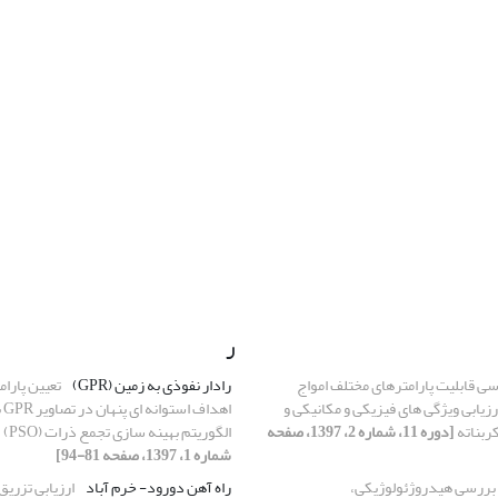
ر
ی قابلیت پارامترهای مختلف امواج
رادار نفوذی به زمین (‏GPR‏)
تعیین پارا
رزیابی ویژگی های فیزیکی و مکانیکی و
اهد
ربناته
[دوره 11، شماره 2، 1397، صفحه
الگوریتم ‏بهینه سازی تجمع ذرات ‏‎(PSO)‎
شماره 1، 1397، صفحه 81-94]
بررسی هیدروژئولوژیکی،
راه آهن دورود- خرم آباد
ارزیابی تزریق