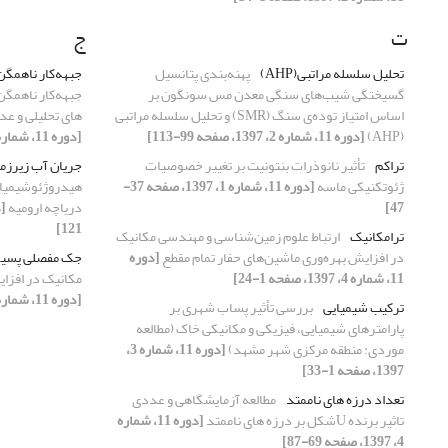
ت
ج
تحلیل سلسله مراتبی(AHP)
پهنه‌بندی پتانسیل
جبهه‌کار ناهمگن
گسیختگی شیب‌های سنگی معدن مس سونگون بر
جبهه‌کار ناهمگن
اساس امتیاز توده‌ی سنگ (SMR) و تحلیل سلسله مراتبی
های تحلیلی و عدد
(AHP)
[دوره 11، شماره 2، 1397، صفحه 99-113]
[دوره 11، شماره 3، 1397، صفحه 47-60]
تراکم
تأثیر نانوذرات بنتونیت بر تغییر خصوصیات
جریان آب زیرزم
ژئوتکنیکی ماسه
[دوره 11، شماره 1، 1397، صفحه 37-
هیدروژئوشیمیای
47]
دریاچه ارومیه
121]
ترامکانیک
ارتباط علوم زمین‌شناسی و مهندسی مکانیک
در افزایش بهره‌وری ماشین‌های حفار تمام مقطع
[دوره
جک مفصلی پسیو
11، شماره 4، 1397، صفحه 1-24]
مکانیک در افزای
[دوره 11، شماره 4، 1397، صفحه 1-24]
ترکیب شیمیایی
بررسی تأثیر پساب شهری بر
پارامترهای شیمیایی، فیزیکی و مکانیکی خاک (مطالعه
موردی: منطقه مرکزی شهر مشهد)
[دوره 11، شماره 3،
1397، صفحه 1-33]
تعداد درزه های ناممتد
مطالعه آزمایشگاهی و عددی
تاثیر برنده Uشکل بر درزه های ناممتد
[دوره 11، شماره
4، 1397، صفحه 69-87]