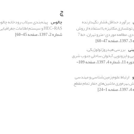
چ
برآورد حداقل فشار نگهدارنده
چالوس
پهنه‌بندی سیلاب رودخانه چالو
 تونلسازی مکانیزه با استفاده از روش
HEC-RAS و سیستم اطلاعات جغرافیایی
ی، مطالعه موردی: مترو تهران، خط 7
شماره 2، 1397، صفحه 45-60]
ینی
بررسی هیدروژئولوژیکی،
ی و ایزوتوپی آبخوان ساحلی جنوب شرق
[دوره 11، شماره 4، 1397، صفحه 109-
ارتباط علوم زمین‌شناسی و مهندسی
ش بهره‌وری ماشین‌های حفار تمام مقطع