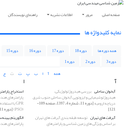
صفحه اصلی
مرور
اطلاعات نشریه
راهنمای نویسندگان
نمایه کلیدواژه ها
همه دوره ها
دوره 18
دوره 17
دوره 16
دوره 15
دوره 3
دوره 2
دوره 1
همه
آ
ا
ب
پ
ت
ث
ج
آ
ا
آبخوان ساحلی
بررسی هیدروژئولوژیکی،
استخراج پارامتر
هیدروژئوشیمیایی و ایزوتوپی آبخوان ساحلی جنوب شرق
پارامتر‌های هند
دریاچه ارومیه
[دوره 11، شماره 4، 1397، صفحه 109-
‏GPR‏ با است
121]
[دوره 11، شماره 1، 1397، صفحه 81-94]
آبرفت های تهران
توسعه طبقه بندی آبرفت های تهران
الگوریتم بهینه‌سازی 
بر اساس ویژگی های زمین شناسی و پارامترهای
پارامتر‌های هند