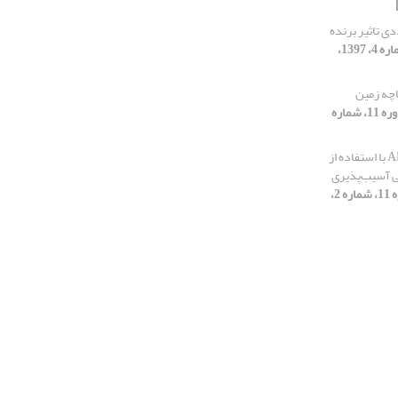
ی تاثیر برنده
[دوره 11، شماره 4، 1397،
اچه زمین
[دوره 11، شماره
بهینه سازی روش ALPRIFT با استفاده از
SV) برای ارزیابی آسیب‌پذیری
[دوره 11، شماره 2،