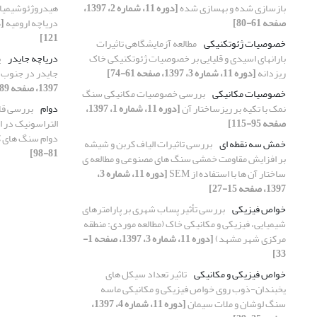
بازسازی شده و بهسازی شده
[دوره 11، شماره 2، 1397،
هیدروژئوشیمیای
صفحه 61-80]
دریاچه ارومیه
121]
خصوصیات ژئوتکنیکی
مطالعه آزمایشگاهی تاثیرات
بارانهای اسیدی و قلیایی بر خصوصیات ژئوتکنیکی خاک
دریاچه جایدر
پ
ریزدانه
[دوره 11، شماره 3، 1397، صفحه 61-74]
جایدر در جنوب 
1397، صفحه 89-107]
خصوصیات مکانیکی
بررسی خصوصیات مکانیکی سنگ
نمک با تکیه بر ریزساختار آن
[دوره 11، شماره 1، 1397،
دوام
بررسی قاب
صفحه 95-115]
التراسونیک در ا
دوام سنگ های ک
خمش سه نقطه ای
بررسی تاثیرات الیاف کربن و شیشه
81-98]
بر افزایش مقاومت خمشی سنگ های مصنوعی و مطالعه ی
ساختار آن ها با استفاده از SEM
[دوره 11، شماره 3،
1397، صفحه 15-27]
خواص فیزیکی
بررسی تأثیر پساب شهری بر پارامترهای
شیمیایی، فیزیکی و مکانیکی خاک (مطالعه موردی: منطقه
مرکزی شهر مشهد)
[دوره 11، شماره 3، 1397، صفحه 1-
33]
خواص فیزیکی و مکانیکی
تاثیر تعداد سیکل های
یخبندان-ذوب روی خواص فیزیکی و مکانیکی ماسه
سنگ لوشان و ملات سیمان
[دوره 11، شماره 4، 1397،