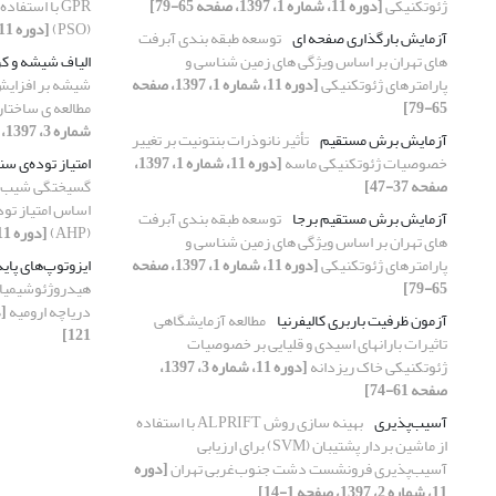
ژئوتکنیکی
[دوره 11، شماره 1، 1397، صفحه 65-79]
‏GPR‏ با است
[دوره 11، شماره 1، 1397، صفحه 81-94]
آزمایش بارگذاری صفحه ای
توسعه طبقه بندی آبرفت
های تهران بر اساس ویژگی های زمین شناسی و
الیاف شیشه و ک
پارامترهای ژئوتکنیکی
[دوره 11، شماره 1، 1397، صفحه
شیشه بر افزای
65-79]
مطالعه ی ساختار آن
شماره 3، 1397، صفحه 15-27]
آزمایش برش مستقیم
تأثیر نانوذرات بنتونیت بر تغییر
خصوصیات ژئوتکنیکی ماسه
[دوره 11، شماره 1، 1397،
امتیاز توده‌ی سنگ (
صفحه 37-47]
گسیختگی شیب‌ه
آزمایش برش مستقیم برجا
توسعه طبقه بندی آبرفت
(AHP)
[دوره 11، شماره 2، 1397، صفحه 99-113]
های تهران بر اساس ویژگی های زمین شناسی و
پارامترهای ژئوتکنیکی
[دوره 11، شماره 1، 1397، صفحه
ایزوتوپ‌های پاید
65-79]
هیدروژئوشیمیای
دریاچه ارومیه
آزمون ظرفیت باربری کالیفرنیا
مطالعه آزمایشگاهی
121]
تاثیرات بارانهای اسیدی و قلیایی بر خصوصیات
ژئوتکنیکی خاک ریزدانه
[دوره 11، شماره 3، 1397،
صفحه 61-74]
آسیب‌پذیری
بهینه سازی روش ALPRIFT با استفاده
از ماشین بردار پشتیبان (SVM) برای ارزیابی
آسیب‌پذیری فرونشست دشت جنوب‌غربی تهران
[دوره
11، شماره 2، 1397، صفحه 1-14]