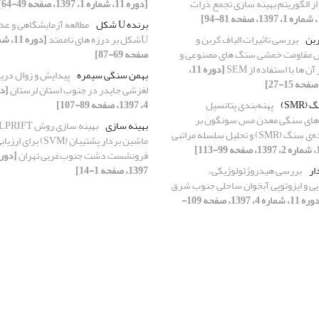
فاده از الگوریتم ‏بهینه سازی تجمع ذرات
[دوره 11، شماره 1، 1397، صفحه 49-64]
برنده U شکل
مطالعه آزمایشگاهی و عدد
ربن
بررسی تاثیرات الیاف کربن و
Uشکل بر درزه های ناممتد
ش مقاومت خمشی سنگ های مصنوعی و
صفحه 69-87]
 ها با استفاده از SEM
[دوره 11،
بهمن سنگی سیمره
پیدایش و زوال دری
لغزشی جایدر در جنوب استان لرستان
SMR)
پهنه‌بندی پتانسیل
4، 1397، صفحه 89-107]
ای سنگی معدن مس سونگون بر
بهینه سازی
اساس امتیاز توده‌ی سنگ (SMR) و تحلیل سلسله مراتبی
ماشین بردار پشتیبان (M
فرونشست دشت جنوب‌غربی تهران
ار
بررسی هیدروژئولوژیکی،
1397، صفحه 1-14]
ی و ایزوتوپی آبخوان ساحلی جنوب شرق
[دوره 11، شماره 4، 1397، صفحه 109-