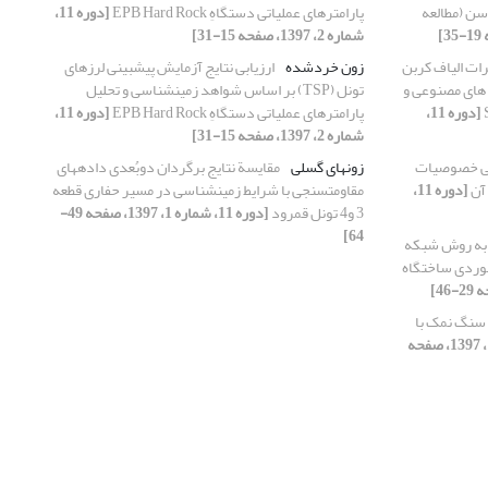
ای پلیوسن (مطالعه
پارامترهای عملیاتی دستگاهِ EPB Hard Rock
[دوره 11،
شماره 2، 1397، صفحه 15-31]
ات الیاف کربن
زون خردشده
ارزیابی نتایج آزمایش پیش‎بینی‎ لرزه‎ای
های مصنوعی و
تونل (TSP) بر اساس شواهد زمین‎شناسی و تحلیل
[دوره 11،
پارامترهای عملیاتی دستگاهِ EPB Hard Rock
[دوره 11،
شماره 2، 1397، صفحه 15-31]
 خصوصیات
زون‎های گسلی
مقایسة نتایج برگردان دوبُعدی داده‎های
 آن
[دوره 11،
مقاومت‎سنجی با شرایط زمین‏شناسی در مسیر حفاری قطعه
3 و4 تونل قمرود
[دوره 11، شماره 1، 1397، صفحه 49-
64]
به روش شبکه
وردی ساختگاه
سنگ نمک با
[دوره 11، شماره 1، 1397، صفحه