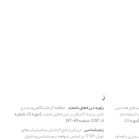
ز
متر‌های هندسی
زاویه درزه های ناممتد
مطالعه آزمایشگاهی و عددی
اف استوانه ای پنهان در تصاویر ‏GPR‏ با استفاده از
تاثیر برنده Uشکل بر درزه های ناممتد
[دوره 11، شماره
[دوره 11،
4، 1397، صفحه 69-87]
زمین‎شناسی
ارزیابی نتایج آزمایش پیش‎بینی‎ لرزه‎ای
 پذیری با هدف
تونل (TSP) بر اساس شواهد زمین‎شناسی و تحلیل