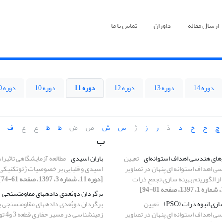
ارسال مقاله
داوران
تماس با ما
دوره 14
دوره 13
دوره 12
دوره 11
دوره 10
دوره 9
چ
ح
خ
د
ذ
ر
ز
ژ
س
ش
ص
ض
ط
ظ
ع
غ
ف
ب
های هندسی اهداف استوانه‌ای
تعیین
باران اسیدی
مطالعه آزمایشگاهی تاثیرات
سی اهداف استوانه ای پنهان در تصاویر
اسیدی و قلیایی بر خصوصیات ژئوتکنیکی 
فاده از الگوریتم ‏بهینه سازی تجمع ذرات
[دوره 11، شماره 3، 1397، صفحه 61-74]
برگردان دوبُعدی داده‎های مقاومت‎سنجی
‏انبوه ذرات (‏PSO‏)‏
تعیین
برگردان دوبُعدی داده‎ه
سی اهداف استوانه ای پنهان در تصاویر
زمین‏شناسی در مسیر حفاری قطعه 3 و4 تونل قمرود